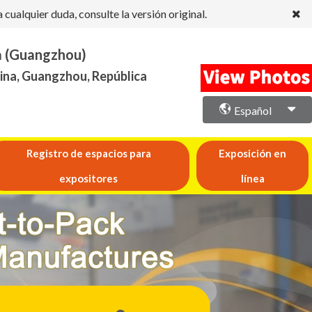
ualquier duda, consulte la versión original.
na (Guangzhou)
hina, Guangzhou, República
Español
Registro de espacios para
Exposición en
expositores
línea