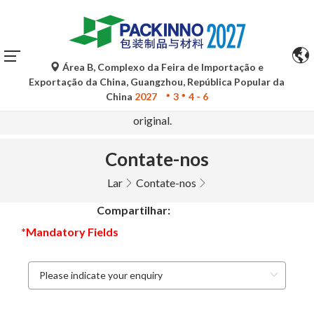
Área B, Complexo da Feira de Importação e
As traduções automáticas do Google Tradutor são apenas
Exportação da China, Guangzhou, República Popular da
para referência e podem conter imprecisões. Para
China
2027
3
4 - 6
quaisquer dúvidas, consulte a versão original no idioma
original.
Contate-nos
Lar
Contate-nos
Compartilhar:
*Mandatory Fields