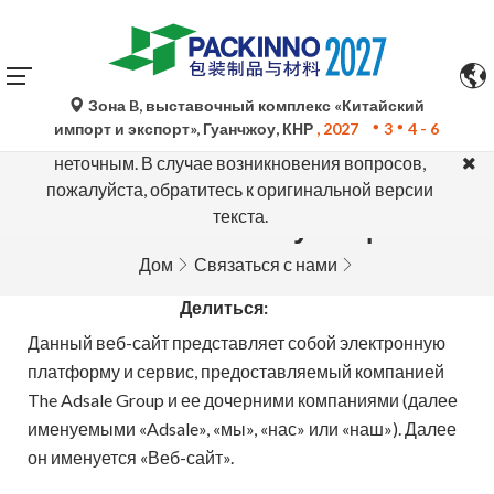
Зона B, выставочный комплекс «Китайский
Автоматический перевод Google Translate носит
импорт и экспорт», Гуанчжоу, КНР
, 2027
3
4 - 6
исключительно справочный характер и может быть
неточным. В случае возникновения вопросов,
пожалуйста, обратитесь к оригинальной версии
текста.
Условия эксплуатации
Дом
Связаться с нами
Делиться:
Данный веб-сайт представляет собой электронную
платформу и сервис, предоставляемый компанией
The Adsale Group и ее дочерними компаниями (далее
именуемыми «Adsale», «мы», «нас» или «наш»). Далее
он именуется «Веб-сайт».