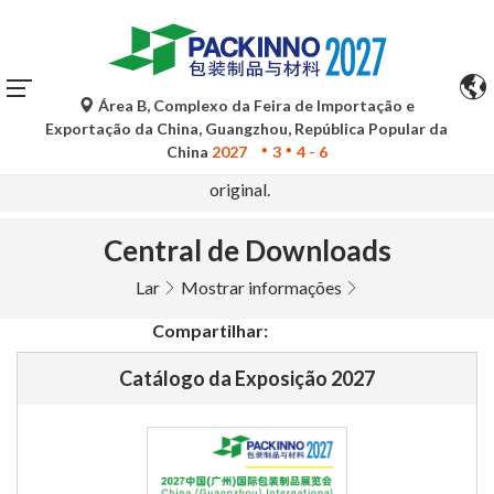
Área B, Complexo da Feira de Importação e
As traduções automáticas do Google Tradutor são apenas
Exportação da China, Guangzhou, República Popular da
para referência e podem conter imprecisões. Para
China
2027
3
4 - 6
quaisquer dúvidas, consulte a versão original no idioma
original.
Central de Downloads
Lar
Mostrar informações
Compartilhar:
Catálogo da Exposição 2027