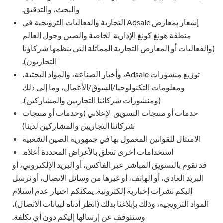
والبحث، والتدقيق.
إشعار بمعارض Adsale التجارية والفعاليات الترويجية في
منطقة هونغ كونغ الإدارية الخاصة والصين وحول العالم
(والفعاليات أو المعارض التجارية المماثلة التي ينظمها شركاؤنا
التجاريون).
توزيع منشورات Adsale، وأخبار الصناعة، والمواد البحثية،
ومعلومات التكنولوجيا/السوق/الأعمال، وما إلى ذلك
(ومنشورات شركائنا التجاريين والمشاركين).
خدمات أو منتجات التسويق الإعلاني (وخدمات أو منتجات
شركائنا التجاريين والمشاركين لدينا)
الامتثال للقوانين المعمول بها في جمهورية الصين الشعبية
استخدامات أخرى تتعلق بالأغراض المحددة أعلاه.
قد نقوم بالتسويق المباشر عبر الفاكس، أو البريد الإلكتروني، أو
البريد العادي، أو الهاتف، أو غيرها من وسائل الاتصال، أو نرسل
إليكم نشرات إخبارية إلكترونية. يمكنكم اختيار عدم استلام
المواد الترويجية، وذلك بإبلاغنا بذلك (انظر أدناه لبيانات الاتصال)،
وسنتوقف عن إرسالها إليكم دون أي تكلفة.