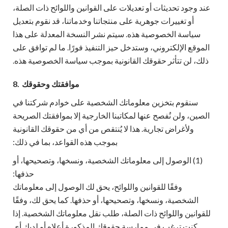
عند وجود تحديثات أو تعديلات على القوانين واللوائح ذات الصلة،
أو تغييرات جوهرية على منتجاتنا وخدماتنا، قد نقوم بتعديل
سياسة الخصوصية هذه. سيتم نشر النسخة المعدلة على هذا
الموقع الإلكتروني، وستدخل حيز التنفيذ فورًا. ما لم توافق على
ذلك، لن تتأثر حقوقك القانونية بموجب سياسة الخصوصية هذه.
موافقتك وحقوقك
8.
سنقوم بتخزين معلوماتك الشخصية على خوادم شركتنا في
الصين، ولن نُفصح عنها لمكاتبنا الخارجية إلا بموافقتك الصريحة
ولأغراض تجارية. هذا لا يُنتقص من أي من حقوقك القانونية
بموجب هذه القواعد، بما في ذلك:
(1) الوصول إلى معلوماتك الشخصية، ونسخها، وتصحيحها، أو
حذفها:
وفقًا للقوانين واللوائح، يحق لك الوصول إلى معلوماتك
الشخصية، ونسخها، وتصحيحها، أو حذفها. كما يحق لك، وفقًا
للقوانين واللوائح ذات الصلة، طلب نقل معلوماتك الشخصية. إذا
كنت ترغب في ممارسة حقوقك المذكورة أعلاه أو لديك أي