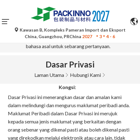
Kawasan B, Kompleks Pameran Import dan Eksport
Terjemahan automatik oleh Google Translate adalah untuk
China, Guangzhou, PRChina
2027
3
4 - 6
rujukan sahaja dan mungkin tidak tepat. Sila rujuk versi
bahasa asal untuk sebarang pertanyaan.
Dasar Privasi
Laman Utama
Hubungi Kami
Kongsi:
Dasar Privasi ini menerangkan dasar dan amalan kami
dalam melindungi dan mengurus maklumat peribadi anda.
Maklumat Peribadi dalam Dasar Privasi ini merujuk
kepada semua jenis maklumat yang berkaitan dengan
orang sebenar yang dikenal pasti atau boleh dikenal pasti
yang direkodkan melalui elektronik atau cara lain, tidak