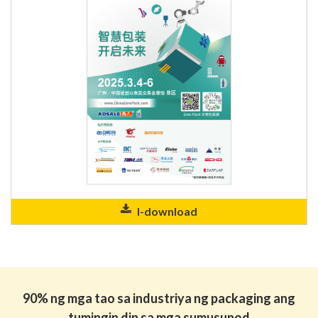
I-download
90% ng mga tao sa industriya ng packaging ang
tumingin din sa mga sumusunod