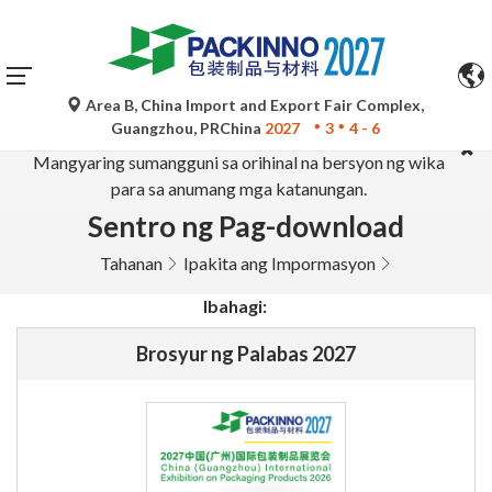
Area B, China Import and Export Fair Complex,
Ang mga awtomatikong pagsasalin ng Google Translate ay
Guangzhou, PRChina
2027
3
4 - 6
para lamang sa sanggunian at maaaring hindi tumpak.
Mangyaring sumangguni sa orihinal na bersyon ng wika
para sa anumang mga katanungan.
Sentro ng Pag-download
Tahanan
Ipakita ang Impormasyon
Ibahagi:
Brosyur ng Palabas 2027