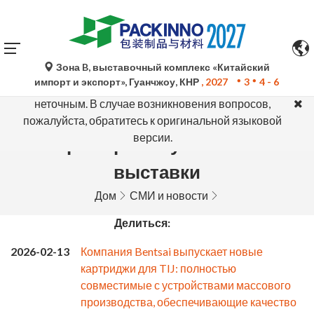
Зона B, выставочный комплекс «Китайский
Автоматический перевод Google Translate носит
импорт и экспорт», Гуанчжоу, КНР
, 2027
3
4 - 6
исключительно справочный характер и может быть
неточным. В случае возникновения вопросов,
пожалуйста, обратитесь к оригинальной языковой
версии.
Пресс-релиз участника
выставки
Дом
СМИ и новости
Делиться:
2026-02-13
Компания Bentsai выпускает новые
картриджи для TIJ: полностью
совместимые с устройствами массового
производства, обеспечивающие качество