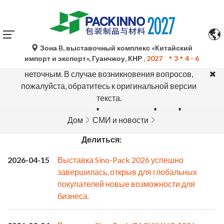
Зона B, выставочный комплекс «Китайский
Автоматический перевод Google Translate носит
импорт и экспорт», Гуанчжоу, КНР
, 2027
3
4 - 6
исключительно справочный характер и может быть
неточным. В случае возникновения вопросов,
пожалуйста, обратитесь к оригинальной версии
текста.
Новости торговых ярмарок
Дом
СМИ и новости
Делиться:
2026-04-15
Выставка Sino-Pack 2026 успешно
завершилась, открыв для глобальных
покупателей новые возможности для
бизнеса.