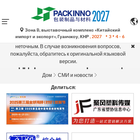
Зона B, выставочный комплекс «Китайский
Автоматический перевод Google Translate носит
импорт и экспорт», Гуанчжоу, КНР
, 2027
3
4 - 6
исключительно справочный характер и может быть
неточным. В случае возникновения вопросов,
пожалуйста, обратитесь к оригинальной языковой
версии.
Поддержка СМИ и организаций
Дом
СМИ и новости
Делиться: