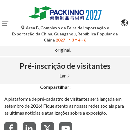
Área B, Complexo da Feira de Importação e
As traduções automáticas do Google Tradutor são apenas
Exportação da China, Guangzhou, República Popular da
para referência e podem conter imprecisões. Para
China
2027
3
4 - 6
quaisquer dúvidas, consulte a versão original no idioma
original.
Pré-inscrição de visitantes
Lar
Compartilhar:
A plataforma de pré-cadastro de visitantes será lançada em
setembro de 2026! Fique atento às nossas redes sociais para
as últimas notícias e atualizações sobre a exposição.