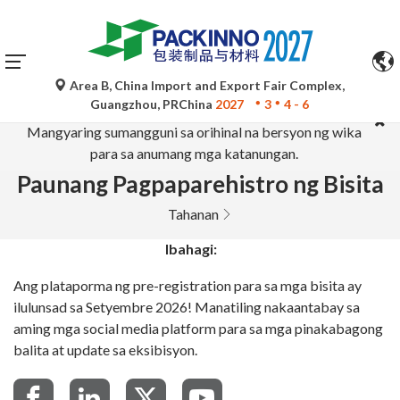
Area B, China Import and Export Fair Complex,
Ang mga awtomatikong pagsasalin ng Google Translate ay
Guangzhou, PRChina
2027
3
4 - 6
para lamang sa sanggunian at maaaring hindi tumpak.
Mangyaring sumangguni sa orihinal na bersyon ng wika
para sa anumang mga katanungan.
Paunang Pagpaparehistro ng Bisita
Tahanan
Ibahagi:
Ang plataporma ng pre-registration para sa mga bisita ay
ilulunsad sa Setyembre 2026! Manatiling nakaantabay sa
aming mga social media platform para sa mga pinakabagong
balita at update sa eksibisyon.