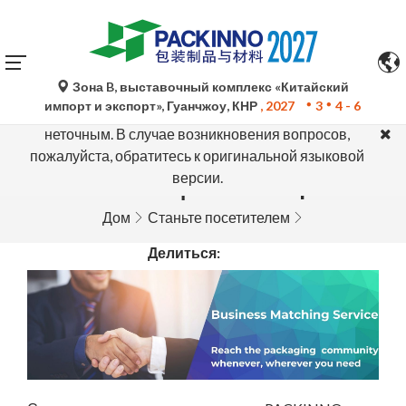
Зона B, выставочный комплекс «Китайский
Автоматический перевод Google Translate носит
импорт и экспорт», Гуанчжоу, КНР
, 2027
3
4 - 6
исключительно справочный характер и может быть
неточным. В случае возникновения вопросов,
пожалуйста, обратитесь к оригинальной языковой
версии.
Сеть поставщиков Printpackers
Дом
Станьте посетителем
Делиться: