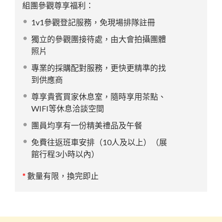
組團參觀尊享福利：
1v1參觀登記服務，免現場排隊註冊
獨立的參觀團接待處，由大會拍攝團體
照片
專業的採購配對服務，更快更精準的找
到供應商
尊享貴賓買家休息室，隨時享用茶點、
WIFI等休息洽談空間
團員均享有一份精美禮品及午餐
免費往返班車安排（10人及以上）（展
館行程3小時以內）
*
數量有限，換完即止