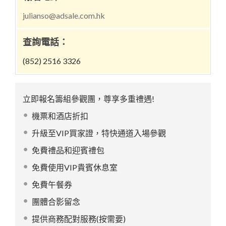
julianso@adsale.com.hk
查詢電話：
(852) 2516 3326
立即報名籌組參觀團，尊享多重禮遇!
機票和酒店折扣
升級至VIP買家證，特快通道入場參觀
免費禮品和迎賓禮包
免費使用VIP貴賓休息室
免費午餐券
團體合影留念
提供商務配對服務(按需要)