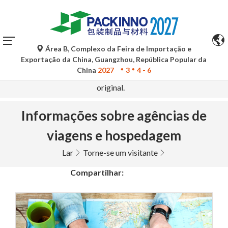
Área B, Complexo da Feira de Importação e
As traduções automáticas do Google Tradutor são apenas
Exportação da China, Guangzhou, República Popular da
para referência e podem conter imprecisões. Para
China
2027
3
4 - 6
quaisquer dúvidas, consulte a versão original no idioma
original.
Informações sobre agências de
viagens e hospedagem
Lar
Torne-se um visitante
Compartilhar: