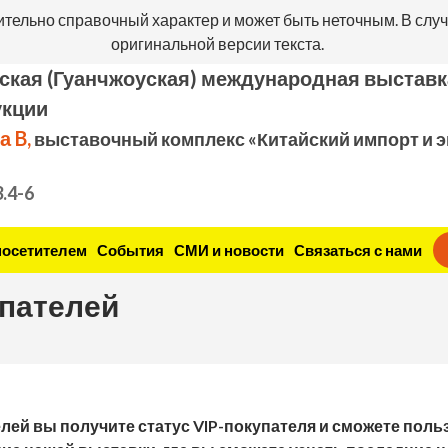
ительно справочный характер и может быть неточным. В случ
оригинальной версии текста.
ская (Гуанчжоуская) международная выставк
укции
а B,
выставочный комплекс «Китайский импорт и эк
3.4-6
посетителем
События
СМИ и новости
Связаться с нами
упателей
лей вы получите статус VIP-покупателя и сможете пол