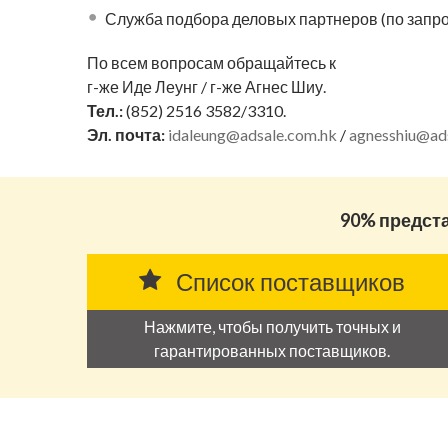
Служба подбора деловых партнеров (по запро
По всем вопросам обращайтесь к
г-же Иде Леунг / г-же Агнес Шиу.
Тел.:
(852) 2516 3582/3310.
Эл. почта:
idaleung@adsale.com.hk
/
agnesshiu@ad
90% предст
Список поставщиков
Нажмите, чтобы получить точных и
гарантированных поставщиков.